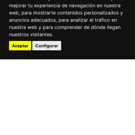
mejorar tu experiencia de navegación en nuestra
web, para mostrarte contenidos personalizados y
PARQUE
anuncios adecuados, para analizar el tráfico en
CULTURAL
nuestra web y para comprender de dónde llegan
nuestros visitantes.
Aceptar
Configurar
LA ALCARRIA CONQUENSE
DESCUBRE UN PARQUE CULTURAL
LISTA