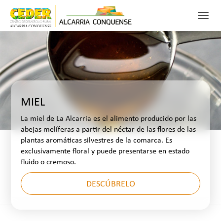
Toggl
navig
0
FAV
BUSCAR
RECURSOS
PATRIMONIO
MIEL
NATURALEZA
La miel de La Alcarria es el alimento producido por las
ACTIVIDADES PARA DISFRUTAR
abejas melíferas a partir del néctar de las flores de las
plantas aromáticas silvestres de la comarca. Es
CONÓCENOS
exclusivamente floral y puede presentarse en estado
fluido o cremoso.
DESCÚBRELO