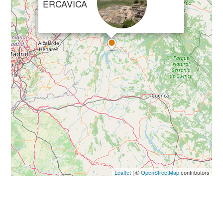
ÉRCAVICA
Leaflet
| ©
OpenStreetMap
contributors