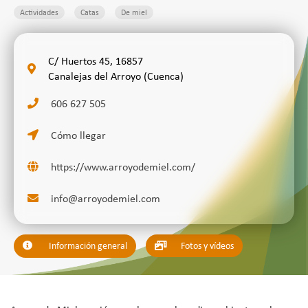
Actividades
Catas
De miel
C/ Huertos 45, 16857
Canalejas del Arroyo (Cuenca)
606 627 505
Cómo llegar
https://www.arroyodemiel.com/
info@arroyodemiel.com
Información general
Fotos y vídeos