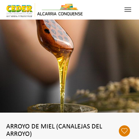
Toggl
navig
0
FAV
BUSCAR
RECURSOS
PATRIMONIO
NATURALEZA
ACTIVIDADES PARA DISFRUTAR
CONÓCENOS
ARROYO DE MIEL (CANALEJAS DEL
ARROYO)