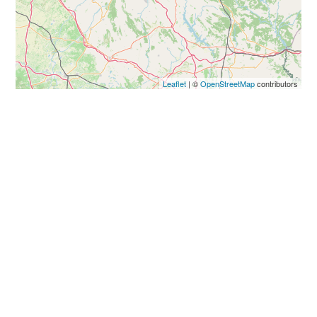
Leaflet
| ©
OpenStreetMap
contributors