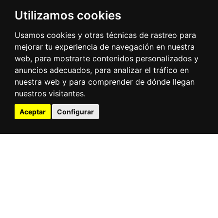
Utilizamos cookies
Usamos cookies y otras técnicas de rastreo para
mejorar tu experiencia de navegación en nuestra
web, para mostrarte contenidos personalizados y
anuncios adecuados, para analizar el tráfico en
nuestra web y para comprender de dónde llegan
nuestros visitantes.
Aceptar
Configurar
Leaflet
| Tiles © Esri — Esri, DeLorme, NAVTEQ, TomTom, Intermap, iPC, USGS, FAO,
NPS, NRCAN, GeoBase, Kadaster NL, Ordnance Survey, Esri Japan, METI, Esri China
(Hong Kong), and the GIS User Community
Patrimonio
Naturaleza
Buzón de sugerencias
Actividades para disfrutar