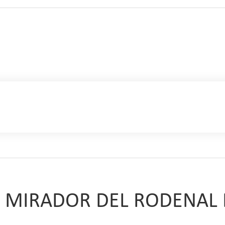
para subir a las zonas altas de las sierras que flaquean el Valle de P
 Señora del Rosal (S. XVI). Después de recorrer 3 Km nos lleva una 
 Rodenal, espléndido para conocer la hoz de Priego y otear dilatadas
regosa por una senda estrecha para bajar de nuevo al valle. Antes d
XVI), ya en el interior del Estrecho de Priego.
EL MIRADOR DEL RODENAL