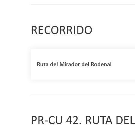
RECORRIDO
Ruta del Mirador del Rodenal
Este sendero afronta importantes pendientes 
Al Norte encontramos el Convento de Nuestra
accedemos por una derivació al Mirador del
Se afronta después una empinada ladera ped
Convento de San Miguel de las Victorias (S. 
PR-CU 42. RUTA D