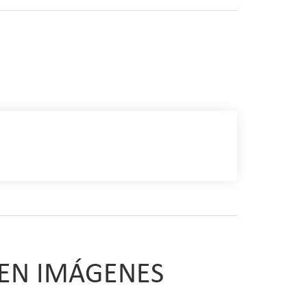
riego por el Este.
elevada llanura cubierta de pinares desde la que
 panorámicas de la Alcarria.
e llegar al pueblo, podemos desviarnos hasta el
 EN IMÁGENES