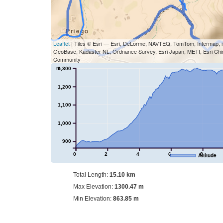
Leaflet
| Tiles © Esri — Esri, DeLorme, NAVTEQ, TomTom, Intermap
GeoBase, Kadaster NL, Ordnance Survey, Esri Japan, METI, Esri Chi
Community
m
1,300
1,200
1,100
1,000
900
0
2
4
6
8
Altitude
Total Length:
15.10 km
Max Elevation:
1300.47 m
Min Elevation:
863.85 m