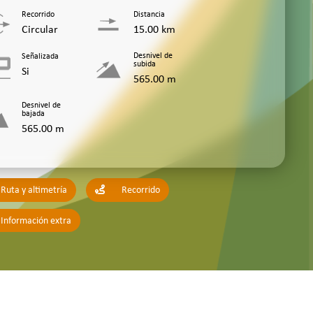
Recorrido
Distancia
Circular
15.00 km
Desnivel de
Señalizada
subida
Si
565.00 m
Desnivel de
bajada
565.00 m
Ruta y altimetría
Recorrido
Información extra