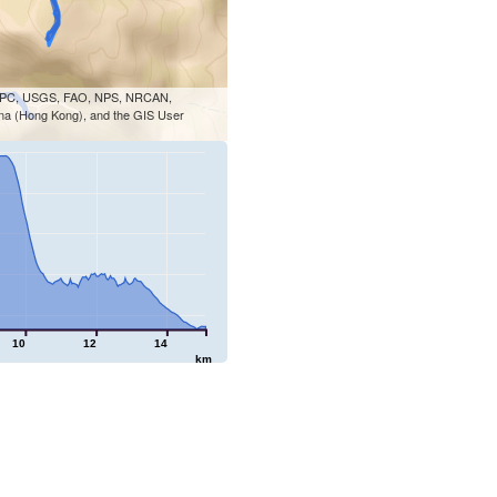
, iPC, USGS, FAO, NPS, NRCAN,
na (Hong Kong), and the GIS User
10
12
14
km