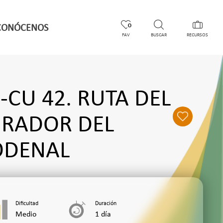
CONÓCENOS
0
FAV
BUSCAR
RECURSOS
-CU 42. RUTA DEL
IRADOR DEL
ODENAL
Dificultad
Duración
Medio
1 día