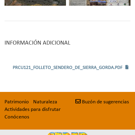
permite obtener panorámicas de 360 grados de
esta zona septemtrional de la comarca de La
Alcarria Conquense. Finalmente se baja hasta el
valle y regresaremos al pueblo por una amplia
pista entre olivos.
Precaución en época lluviosa o tras fuertes heladas;
INFORMACIÓN ADICIONAL
el terreno en algunos tramos se puede tornar
resbaladizo.
PRCU121_FOLLETO_SENDERO_DE_SIERRA_GORDA.PDF
Patrimonio
Naturaleza
Buzón de sugerencias
Actividades para disfrutar
Conócenos