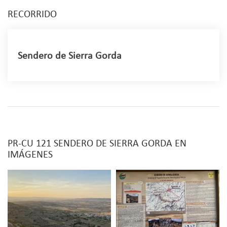
RECORRIDO
Sendero de Sierra Gorda
Por la calle Pocillo tomamos una pista entre tierras
de labor y a 1 km de se gira a la derecha entre
olivares, pero pronto subiremos por una senda con
pendientes a veces de más de un 25% que se
prolongará más 1 km, ganando más de 100 m de
altura. Alcanzamos la ladera norte de Sierra Gorda
PR-CU 121 SENDERO DE SIERRA GORDA EN
y las vistas del valle del riío Guadamejud.
IMÁGENES
El sendero baja momentáneamente hasta el
Portillo, donde cruzamos la carretera local para
volver a subir a una ramificación estrecha y
alargada, la parte oeste de la sierra. La recorremos
por su parte más alta durante 1,5 km, lo que nos