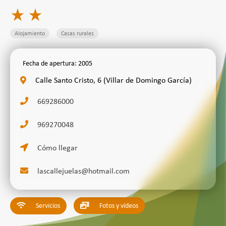
star_rate
star_rate
Alojamiento
Casas rurales
Fecha de apertura: 2005
Calle Santo Cristo, 6 (Villar de Domingo García)
669286000
969270048
Cómo llegar
lascallejuelas@hotmail.com
Servicios
Fotos y vídeos