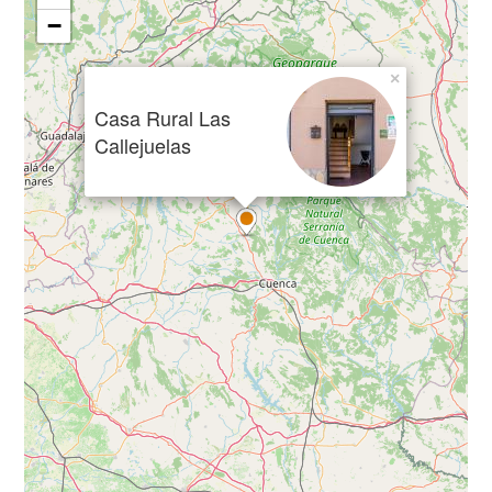
−
×
Casa Rural Las
Callejuelas