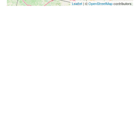
Leaflet
| ©
OpenStreetMap
contributors