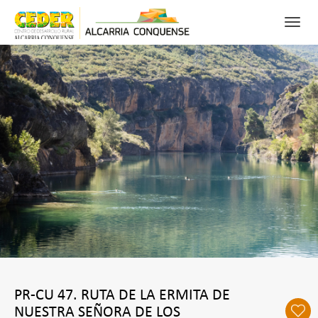
Toggl
navig
0
FAV
BUSCAR
RECURSOS
PATRIMONIO
NATURALEZA
ACTIVIDADES PARA DISFRUTAR
CONÓCENOS
PR-CU 47. RUTA DE LA ERMITA DE
NUESTRA SEÑORA DE LOS