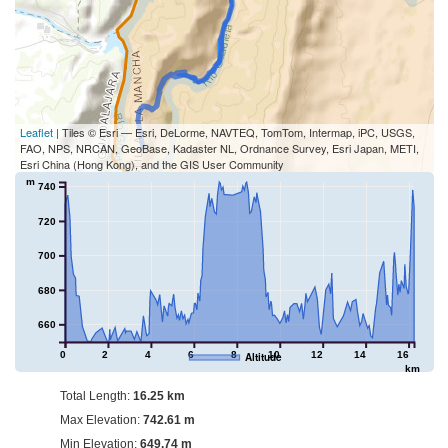
Leaflet
| Tiles © Esri — Esri, DeLorme, NAVTEQ, TomTom, Intermap, iPC, USGS,
FAO, NPS, NRCAN, GeoBase, Kadaster NL, Ordnance Survey, Esri Japan, METI,
Esri China (Hong Kong), and the GIS User Community
m
740
720
700
680
660
0
2
4
6
8
10
12
14
16
Altitude
km
Total Length:
16.25 km
Max Elevation:
742.61 m
Min Elevation:
649.74 m